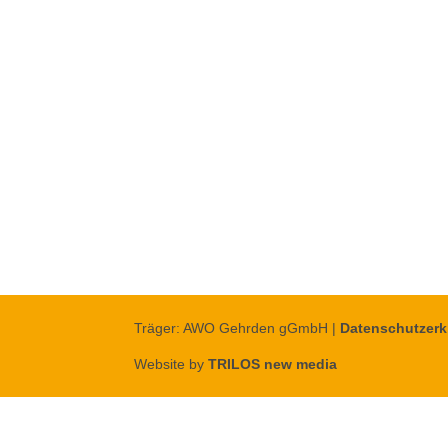
Träger: AWO Gehrden gGmbH |
Datenschutzerk
Website by
TRILOS new media