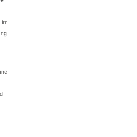
ee
 im
ung
ine
nd